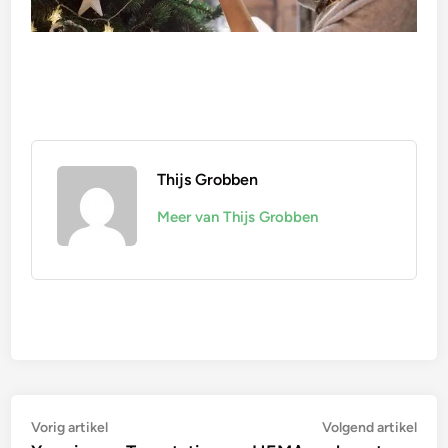
Thijs Grobben
Meer van Thijs Grobben
Bericht
Vorig
Vol
Vorig artikel
Volgend artikel