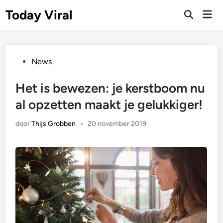
Ga
Today Viral
Hoo
naar
Zoeken
openen
de
inhoud
Geplaatst
News
in
Het is bewezen: je kerstboom nu
al opzetten maakt je gelukkiger!
door
Thijs Grobben
•
20 november 2019