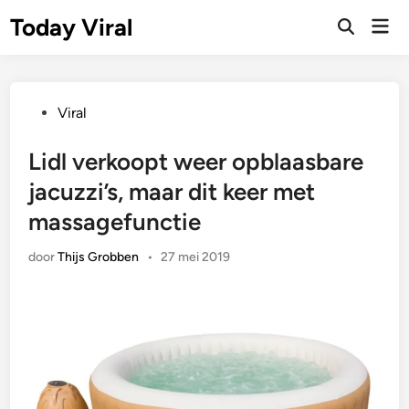
Ga
Today Viral
Hoo
naar
Zoeken
openen
de
inhoud
Geplaatst
Viral
in
Lidl verkoopt weer opblaasbare
jacuzzi’s, maar dit keer met
massagefunctie
door
Thijs Grobben
•
27 mei 2019