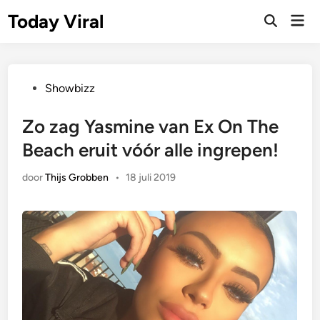
Ga
Today Viral
Hoo
naar
Zoeken
openen
de
inhoud
Geplaatst
Showbizz
in
Zo zag Yasmine van Ex On The
Beach eruit vóór alle ingrepen!
door
Thijs Grobben
•
18 juli 2019