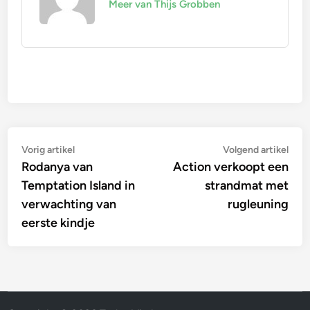
Meer van Thijs Grobben
Bericht
Vorig
Vol
Vorig artikel
Volgend artikel
artikel:
artik
Rodanya van
Action verkoopt een
navigatie
Temptation Island in
strandmat met
verwachting van
rugleuning
eerste kindje