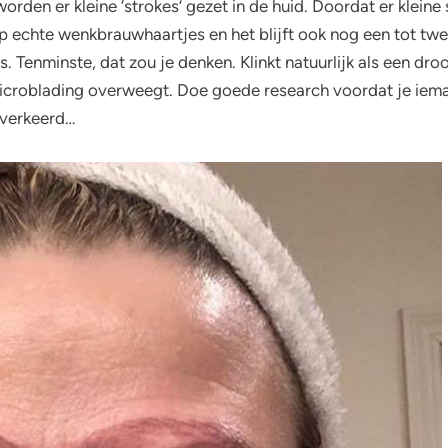
orden er kleine ‘strokes’ gezet in de huid. Doordat er klein
 echte wenkbrauwhaartjes en het blijft ook nog een tot twee
Tenminste, dat zou je denken. Klinkt natuurlijk als een dro
microblading overweegt. Doe goede research voordat je iema
 verkeerd…