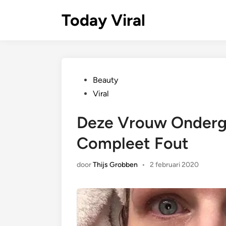
Ga
Today Viral
naar
de
inhoud
Geplaatst
Beauty
in
Viral
Deze Vrouw Ondergi
Compleet Fout
door
Thijs Grobben
•
2 februari 2020