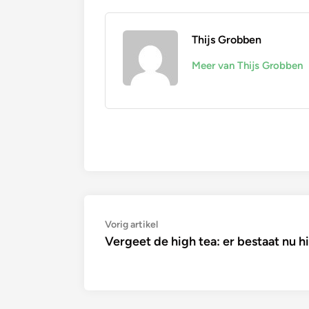
Thijs Grobben
Meer van Thijs Grobben
Bericht
Vorig
Vorig artikel
artikel:
Vergeet de high tea: er bestaat nu h
navigatie