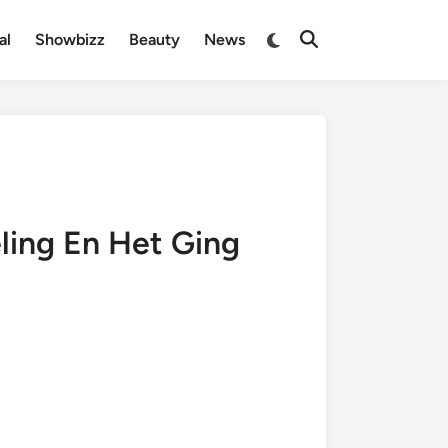
Overschakelen
al
Showbizz
Beauty
News
Zoeken
naar
openen
donkere
modus
ing En Het Ging