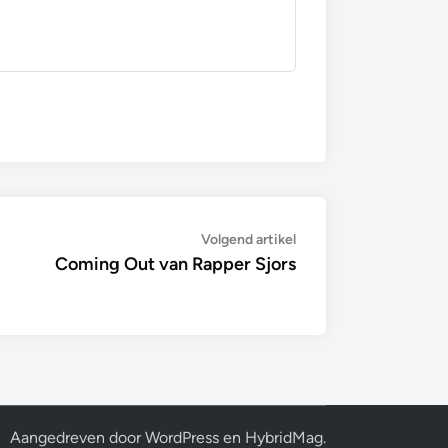
Volgende
Volgend artikel
artikel:
Coming Out van Rapper Sjors
Aangedreven door
WordPress
en
HybridMag
.