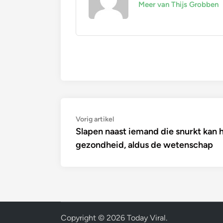
Meer van Thijs Grobben
Bericht
Vorig
Vorig artikel
artikel:
Slapen naast iemand die snurkt kan he
navigatie
gezondheid, aldus de wetenschap
Copyright © 2026
Today Viral
.