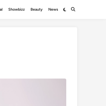
Overschakelen
al
Showbizz
Beauty
News
Zoeken
naar
openen
donkere
modus