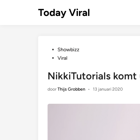
Ga
Today Viral
naar
de
inhoud
Geplaatst
Showbizz
in
Viral
NikkiTutorials komt 
door
Thijs Grobben
•
13 januari 2020