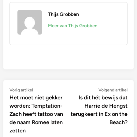
Thijs Grobben
Meer van Thijs Grobben
Bericht
Vorig
Vol
Vorig artikel
Volgend artikel
artikel:
artik
Het moet niet gekker
Is dit hét bewijs dat
navigatie
worden: Temptation-
Harrie de Hengst
Zach heeft tattoo van
terugkeert in Ex on the
de naam Romee laten
Beach?
zetten