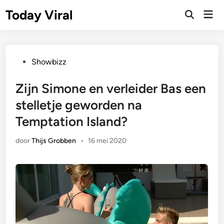
Ga
Today Viral
Hoo
naar
Zoeken
openen
de
inhoud
Geplaatst
Showbizz
in
Zijn Simone en verleider Bas een
stelletje geworden na
Temptation Island?
door
Thijs Grobben
•
16 mei 2020