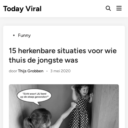
Ga
Today Viral
Hoo
naar
Zoeken
openen
de
inhoud
Geplaatst
Funny
in
15 herkenbare situaties voor wie
thuis de jongste was
door
Thijs Grobben
•
3 mei 2020